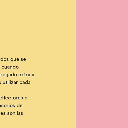
ados que se 
e cuando 
gregado extra a 
utilizar cada 
eflectores o 
esorios de 
es son las 