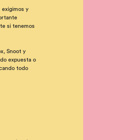
 exigimos y 
ortante 
te si tenemos 
x, Snoot y 
ado expuesta o 
icando todo 