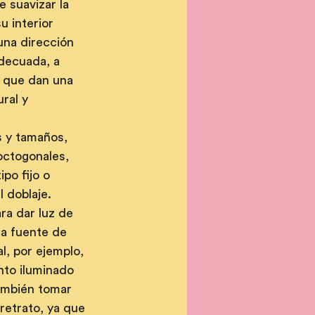
 suavizar la 
u interior 
una dirección 
adecuada, a 
s que dan una 
ral y 
 y tamaños, 
octogonales, 
po fijo o 
l doblaje. 
ra dar luz de 
ra fuente de 
l, por ejemplo, 
unto iluminado 
ambién tomar 
retrato, ya que 