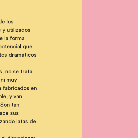
e los 
y utilizados 
e la forma 
potencial que 
tos dramáticos 
 no se trata 
ni muy 
 fabricados en 
le, y van 
 Son tan 
ace sus 
izando latas de 
al direccionar 