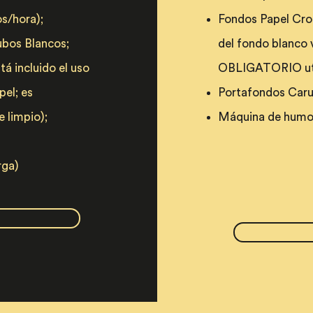
os/hora);
Fondos Papel Croma
Cubos Blancos;
del fondo blanco v
tá incluido el uso
OBLIGATORIO util
pel; es
Portafondos Caru
 limpio);
Máquina de humo 
rga)