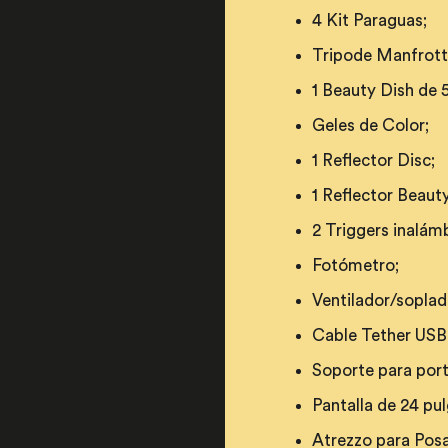
4 Kit Paraguas;
Tripode Manfrott
​1 Beauty Dish de 
​Geles de Color;
1 Reflector Disc;
1 Reflector Beaut
2 Triggers inalám
​Fotómetro;
​​Ventilador/sopla
​Cable Tether US
Soporte para portá
Pantalla de 24 pu
​Atrezzo para Posa