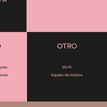
r de
O
OTRO
ación
WI-FI
iones
Equipo de música