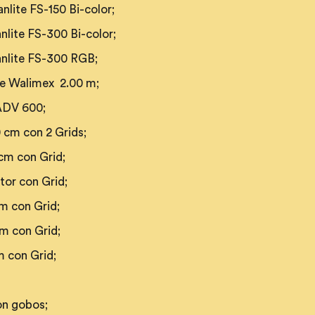
nlite FS-150 Bi-color;
lite FS-300 Bi-color;​
anlite FS-300 RGB;
e Walimex 2.00 m;
ADV 600;
 cm con 2 Grids;
 cm con Grid;
tor con Grid;
m con Grid;
cm con Grid
;
m con Grid;
on gobos;