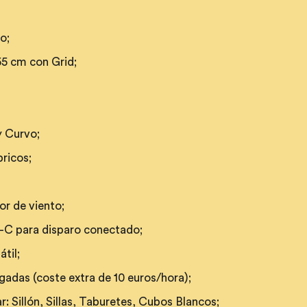
o;
55 cm con Grid;
y Curvo;
bricos;
dor de viento;
B-C para disparo conectado;
til;
lgadas (coste extra de 10 euros/hora);
r: Sillón, Sillas, Taburetes, Cubos Blancos;