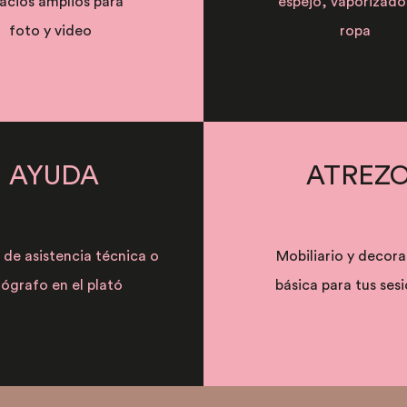
acios amplios para
espejo, vaporizado
foto y video
ropa
AYUDA
AYUDA
ATREZ
 de asistencia técnica o
Mobiliario y decor
ógrafo en el plató
básica para tus ses